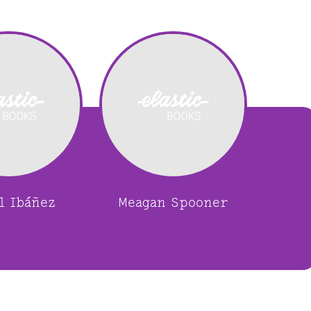
l Ibáñez
Meagan Spooner