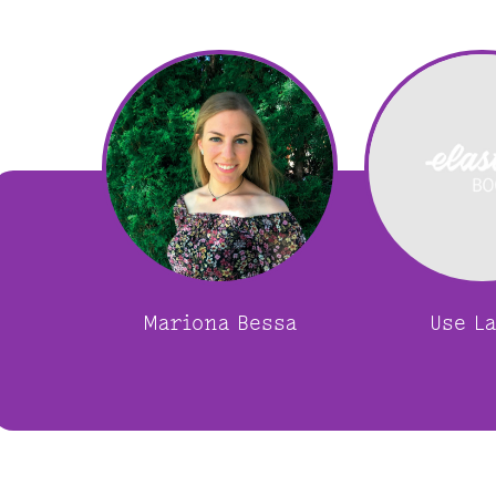
Mariona Bessa
Use L