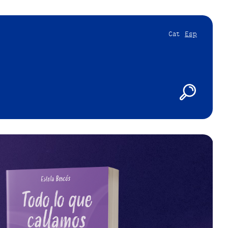
Cat
Esp