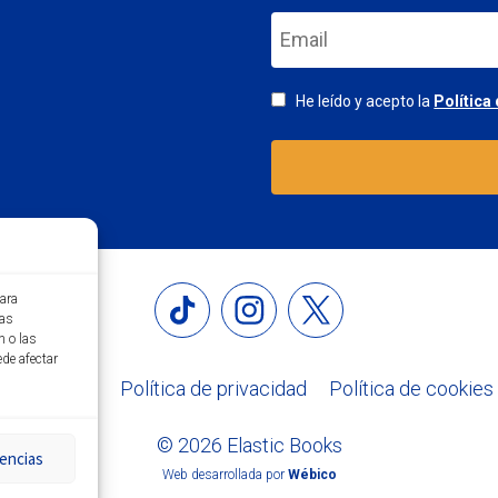
He leído y acepto la
Política
para
tas
n o las
ede afectar
Aviso legal
Política de privacidad
Política de cookies
© 2026 Elastic Books
encias
Web desarrollada por
Wébico