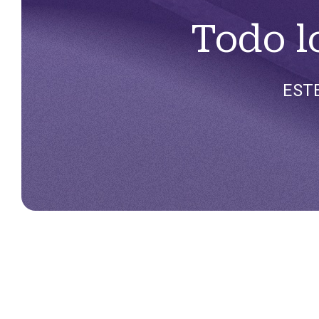
Todo l
EST