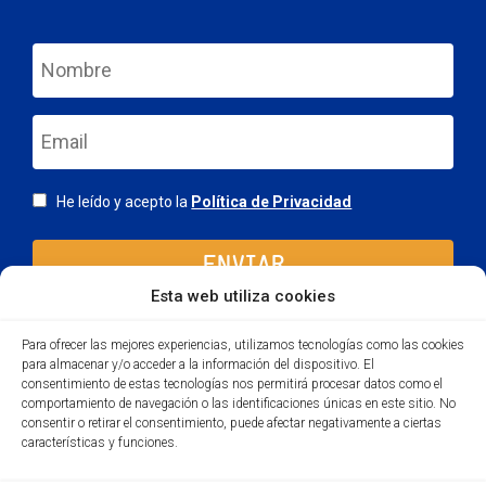
nom
email
Consentimiento
He leído y acepto la
Política de Privacidad
Esta web utiliza cookies
Para ofrecer las mejores experiencias, utilizamos tecnologías como las cookies
para almacenar y/o acceder a la información del dispositivo. El
consentimiento de estas tecnologías nos permitirá procesar datos como el
comportamiento de navegación o las identificaciones únicas en este sitio. No
consentir o retirar el consentimiento, puede afectar negativamente a ciertas
características y funciones.
Aviso legal