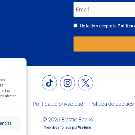
He leído y acepto la
Política
para
tas
n o las
ede afectar
Aviso legal
Política de privacidad
Política de cookies
© 2026 Elastic Books
encias
Web desarrollada por
Wébico