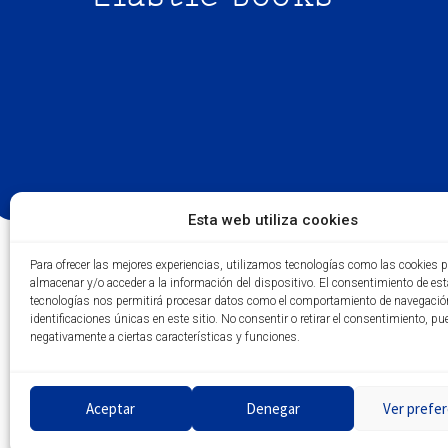
Esta web utiliza cookies
Para ofrecer las mejores experiencias, utilizamos tecnologías como las cookies 
almacenar y/o acceder a la información del dispositivo. El consentimiento de es
tecnologías nos permitirá procesar datos como el comportamiento de navegació
identificaciones únicas en este sitio. No consentir o retirar el consentimiento, pu
negativamente a ciertas características y funciones.
Aceptar
Denegar
Ver prefer