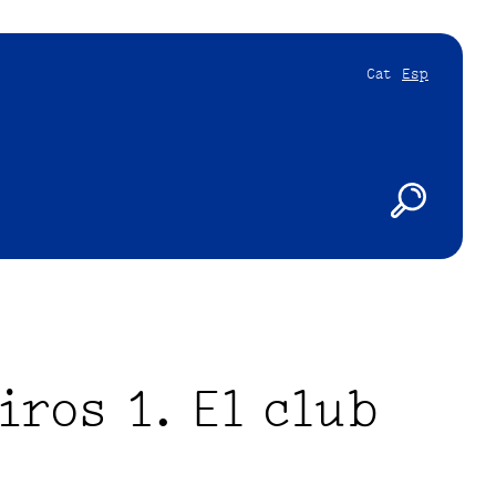
Cat
Esp
ros 1. El club