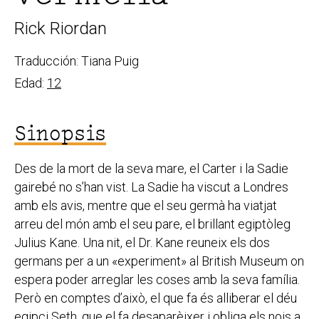
Rick Riordan
Traducción: Tiana Puig
Edad:
12
Sinopsis
Des de la mort de la seva mare, el Carter i la Sadie
gairebé no s’han vist. La Sadie ha viscut a Londres
amb els avis, mentre que el seu germà ha viatjat
arreu del món amb el seu pare, el brillant egiptòleg
Julius Kane. Una nit, el Dr. Kane reuneix els dos
germans per a un «experiment» al British Museum on
espera poder arreglar les coses amb la seva família.
Però en comptes d’això, el que fa és alliberar el déu
egipci Seth, que el fa desaparèixer i obliga els nois a