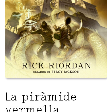
La piràmide
vermella