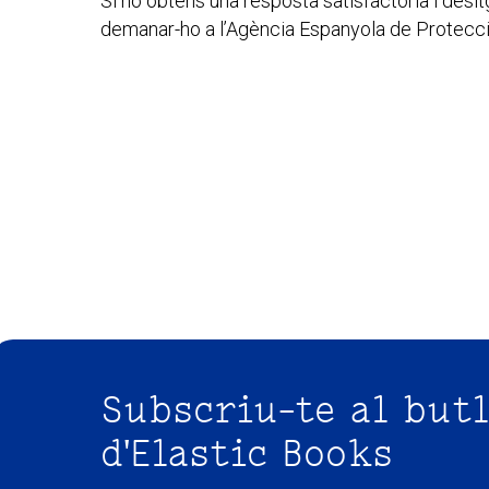
Si no obtens una resposta satisfactòria i des
demanar-ho a l’Agència Espanyola de Protecc
Subscriu-te al butl
d'Elastic Books