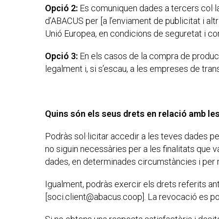
Opció 2:
Es comuniquen dades a tercers col·la
d’ABACUS per [a l’enviament de publicitat i alt
Unió Europea, en condicions de seguretat i con
Opció 3:
En els casos de la compra de produc
legalment i, si s’escau, a les empreses de tran
Quins són els seus drets en relació amb le
Podràs sol·licitar accedir a les teves dades pe
no siguin necessàries per a les finalitats que v
dades, en determinades circumstàncies i per mo
Igualment, podràs exercir els drets referits an
[soci.client@abacus.coop]. La revocació es po