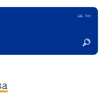
Cat
Esp
sa