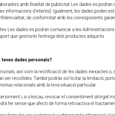
boradors amb finalitat de publicitat Les dades es podra
res informacions d’interès]. Igualment, les dades poden est
fidencialitat, de conformitat amb les corresponents garant
tes Les dades es podran comunicar a les Administracions 
sport que gestionin l’entrega dels productes adquirits.
s teves dades personals?
rsonals, així com la rectificació de les dades inexactes o, 
an ser recollides. També podràs sol·licitar la limitació, port
tius relacionats amb la teva situació particular.
teriorment i, si s’escau, revocar el consentiment atorgat mi
drà fer sense que afecti de forma retroactiva el tractamen