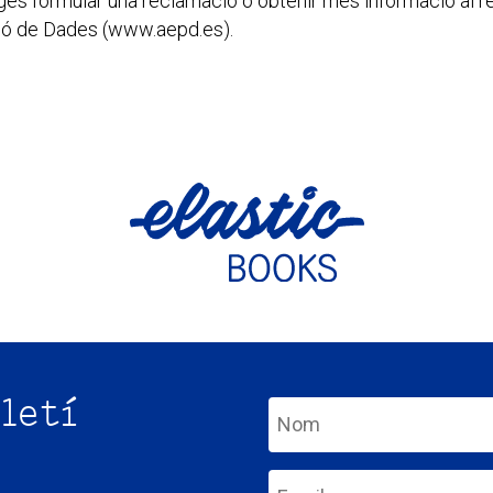
itges formular una reclamació o obtenir més informació al 
ió de Dades (www.aepd.es).
letí