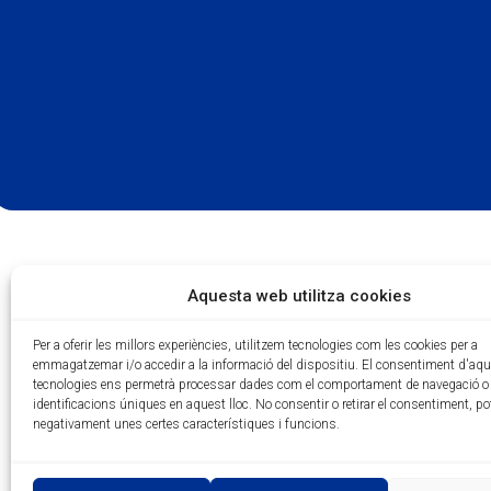
Aquesta web utilitza cookies
Per a oferir les millors experiències, utilitzem tecnologies com les cookies per a
emmagatzemar i/o accedir a la informació del dispositiu. El consentiment d'aq
tecnologies ens permetrà processar dades com el comportament de navegació o 
identificacions úniques en aquest lloc. No consentir o retirar el consentiment, po
negativament unes certes característiques i funcions.