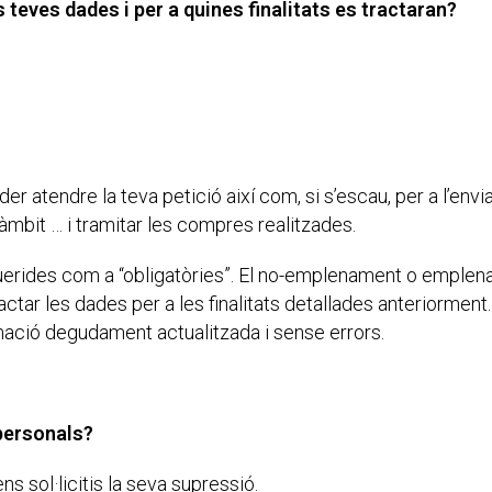
 teves dades i per a quines finalitats es tractaran?
 atendre la teva petició així com, si s’escau, per a l’envia
àmbit … i tramitar les compres realitzades.
querides com a “obligatòries”. El no-emplenament o emplen
ctar les dades per a les finalitats detallades anteriorment
rmació degudament actualitzada i sense errors.
personals?
 sol·licitis la seva supressió.