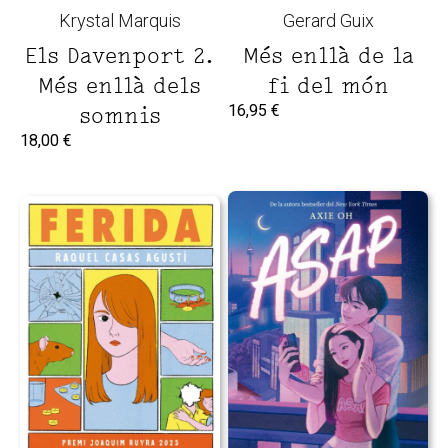
Krystal Marquis
Gerard Guix
Els Davenport 2.
Més enllà de la
Més enllà dels
fi del món
16,95
€
somnis
18,00
€