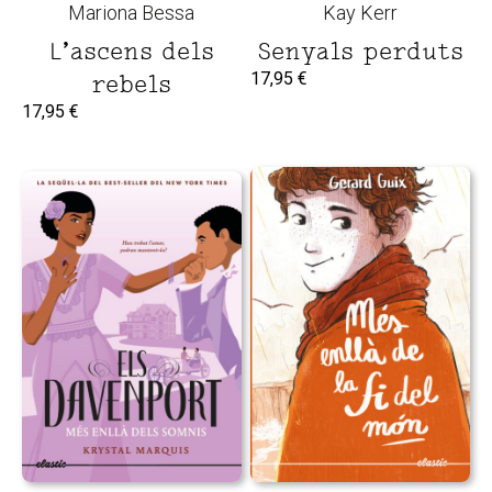
Mariona Bessa
Kay Kerr
L’ascens dels
Senyals perduts
17,95
€
rebels
17,95
€