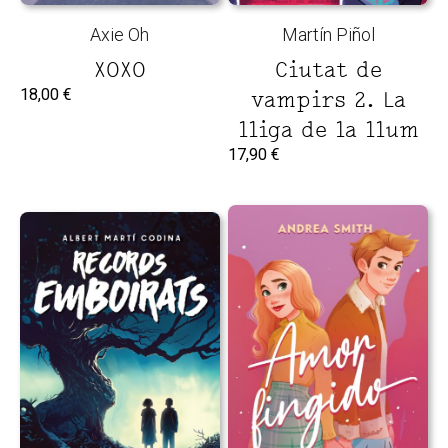
Axie Oh
Martín Piñol
XOXO
Ciutat de
18,00
€
vampirs 2. La
lliga de la llum
17,90
€