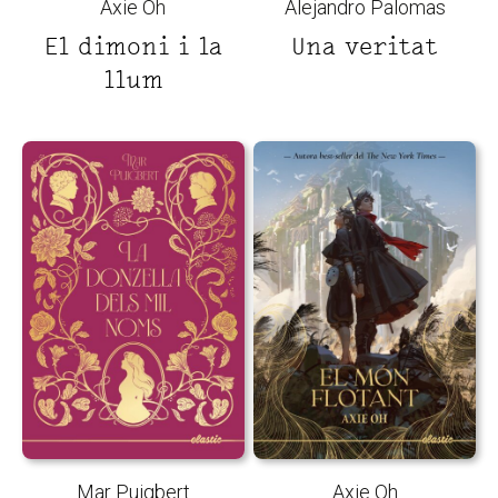
Axie Oh
Alejandro Palomas
El dimoni i la
Una veritat
llum
Mar Puigbert
Axie Oh