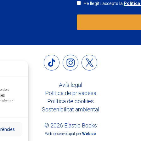
He llegit i accepto la
Política
Avís legal
uestes
Política de privadesa
les
Política de cookies
t afectar
Sostenibilitat ambiental
© 2026 Elastic Books
erències
Web desenvolupat per
Wébico