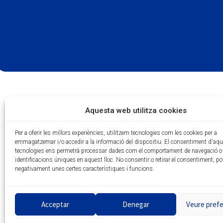
Aquesta web utilitza cookies
Per a oferir les millors experiències, utilitzem tecnologies com les cookies per a
emmagatzemar i/o accedir a la informació del dispositiu. El consentiment d'aq
tecnologies ens permetrà processar dades com el comportament de navegació o 
identificacions úniques en aquest lloc. No consentir o retirar el consentiment, po
negativament unes certes característiques i funcions.
Acceptar
Denegar
Veure pref