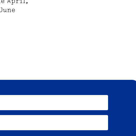
de April,
 June
nom
email