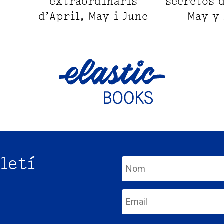
extraordinaris
secretos 
d’April, May i June
May y
letí