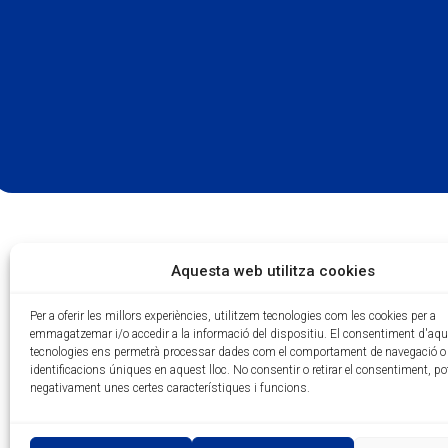
Aquesta web utilitza cookies
Per a oferir les millors experiències, utilitzem tecnologies com les cookies per a
emmagatzemar i/o accedir a la informació del dispositiu. El consentiment d'aq
tecnologies ens permetrà processar dades com el comportament de navegació o 
identificacions úniques en aquest lloc. No consentir o retirar el consentiment, po
negativament unes certes característiques i funcions.