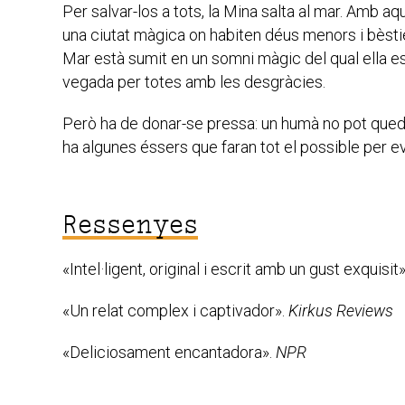
Per salvar-los a tots, la Mina salta al mar. Amb aq
una ciutat màgica on habiten déus menors i bèsti
Mar està sumit en un somni màgic del qual ella es
vegada per totes amb les desgràcies.
Però ha de donar-se pressa: un humà no pot quedar
ha algunes éssers que faran tot el possible per e
Ressenyes
«Intel·ligent, original i escrit amb un gust exquis
«Un relat complex i captivador».
Kirkus Reviews
«Deliciosament encantadora».
NPR