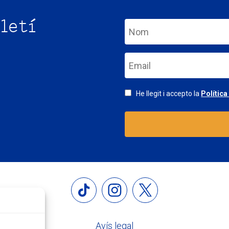
letí
He llegit i accepto la
Política
Avís legal