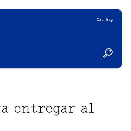
Cat
Esp
va entregar al