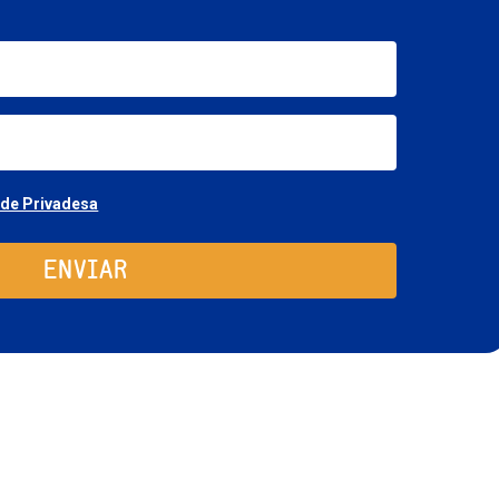
nom
email
Consentimiento
 de Privadesa