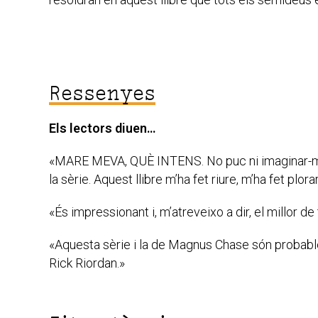
Ressenyes
Els lectors diuen…
«MARE MEVA, QUÈ INTENS. No puc ni imaginar-me c
la sèrie. Aquest llibre m’ha fet riure, m’ha fet plor
«És impressionant i, m’atreveixo a dir, el millor de 
«Aquesta sèrie i la de Magnus Chase són probabl
Rick Riordan.»