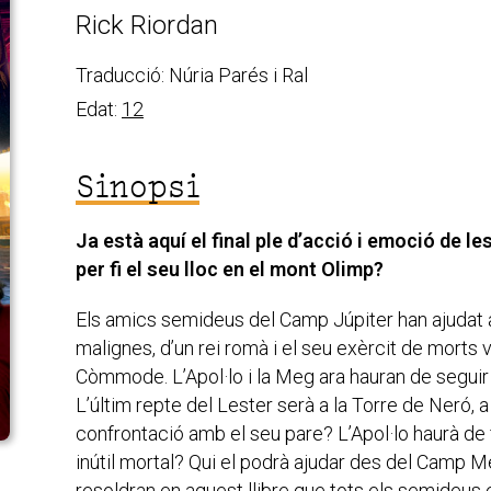
Rick Riordan
Traducció: Núria Parés i Ral
Edat:
12
Sinopsi
Ja està aquí el final ple d’acció i emoció de l
per fi el seu lloc en el mont Olimp?
Els amics semideus del Camp Júpiter han ajudat a
malignes, d’un rei romà i el seu exèrcit de morts v
Còmmode. L’Apol·lo i la Meg ara hauran de seguir 
L’últim repte del Lester serà a la Torre de Neró, 
confrontació amb el seu pare? L’Apol·lo haurà de
inútil mortal? Qui el podrà ajudar des del Camp 
resoldran en aquest llibre que tots els semideus 