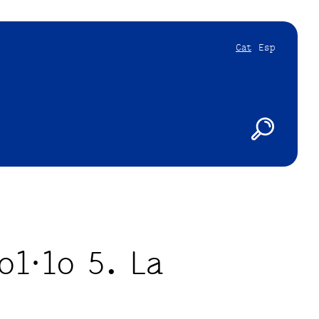
Cat
Esp
l·lo 5. La