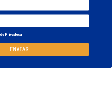
nom
email
Consentimiento
 de Privadesa