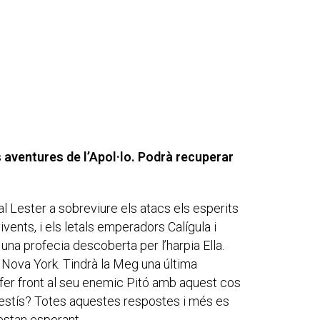
es aventures de l’Apol·lo. Podrà recuperar
l Lester a sobreviure els atacs els esperits
ivents, i els letals emperadors Calígula i
una profecia descoberta per l’harpia Ella.
a Nova York. Tindrà la Meg una última
 fer front al seu enemic Pitó amb aquest cos
Mestís? Totes aquestes respostes i més es
estan esperant.