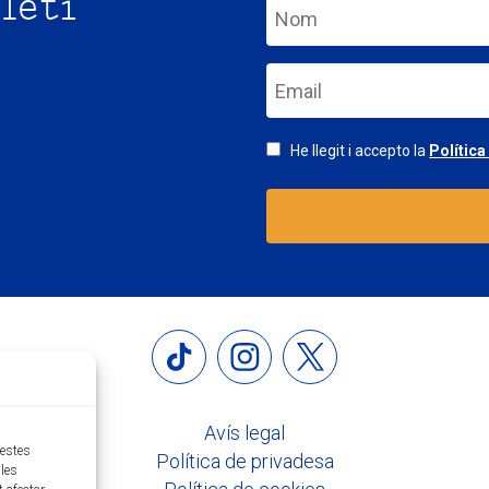
letí
He llegit i accepto la
Política
Avís legal
uestes
Política de privadesa
les