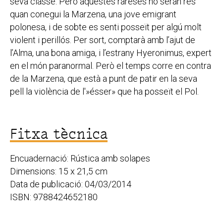
seva classe. Però aquestes rareses no seran res
quan conegui la Marzena, una jove emigrant
polonesa, i de sobte es senti posseït per algú molt
violent i perillós. Per sort, comptarà amb l’ajut de
l’Alma, una bona amiga, i l’estrany Hyeronimus, expert
en el món paranormal. Però el temps corre en contra
de la Marzena, que està a punt de patir en la seva
pell la violència de l'»ésser» que ha posseït el Pol.
Fitxa tècnica
Encuadernació: Rústica amb solapes
Dimensions: 15 x 21,5 cm
Data de publicació: 04/03/2014
ISBN: 9788424652180