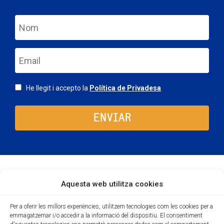
nom
email
Consentimiento
He llegit i accepto la
Política de Privadesa
Aquesta web utilitza cookies
Per a oferir les millors experiències, utilitzem tecnologies com les cookies per a
emmagatzemar i/o accedir a la informació del dispositiu. El consentiment
Avís legal